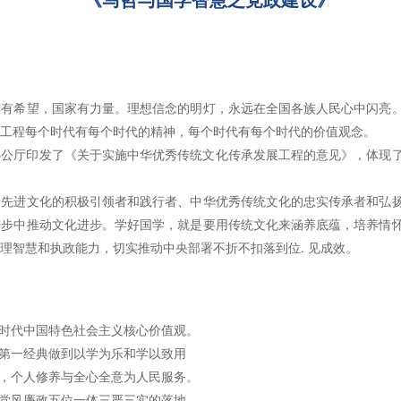
《马哲与国学智慧之党政建设》
族有希望，国家有力量。理想信念的明灯，永远在全国各族人民心中闪亮
工程每个时代有每个时代的精神，每个时代有每个时代的价值观念。
务院办公厅印发了《关于实施中华优秀传统文化传承发展工程的意见》，体
国先进文化的积极引领者和践行者、中华优秀传统文化的忠实传承者和弘
进步中推动文化进步。学好国学，就是要用传统文化来涵养底蕴，培养情
理智慧和执政能力，切实推动中央部署不折不扣落到位. 见成效。
新时代中国特色社会主义核心价值观。
家第一经典做到以学为乐和学以致用
政，个人修养与全心全意为人民服务。
强党风廉政五位一体三严三实的落地。