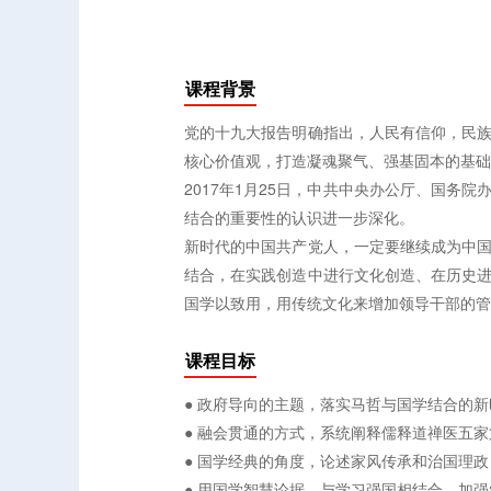
课程背景
党的十九大报告明确指出，人民有信仰，民
核心价值观，打造凝魂聚气、强基固本的基础
2017年1月25日，中共中央办公厅、国
结合的重要性的认识进一步深化。
新时代的中国共产党人，一定要继续成为中
结合，在实践创造中进行文化创造、在历史
国学以致用，用传统文化来增加领导干部的管
课程目标
● 政府导向的主题，落实马哲与国学结合的
● 融会贯通的方式，系统阐释儒释道禅医五
● 国学经典的角度，论述家风传承和治国理
● 用国学智慧论据，与学习强国相结合，加