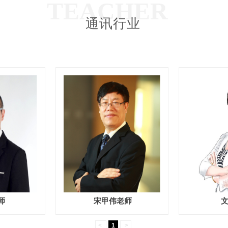
TEACHER
通讯行业
S
师
宋甲伟老师
<
1
>