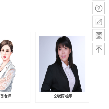
文茵老师
仝晓丽老师