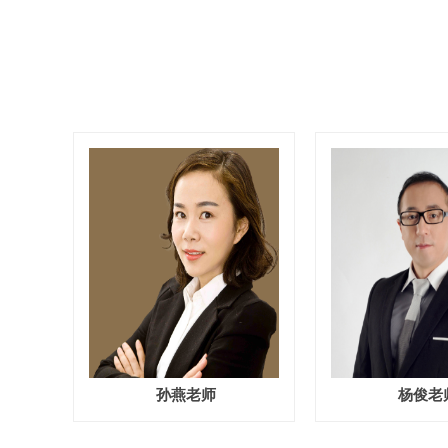
孙燕老师
杨俊老